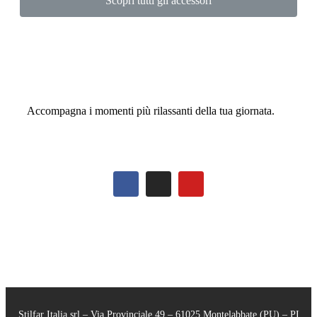
Scopri tutti gli accessori
Accompagna i momenti più rilassanti della tua giornata.
Stilfar Italia srl – Via Provinciale 49 – 61025 Montelabbate (PU) – PI