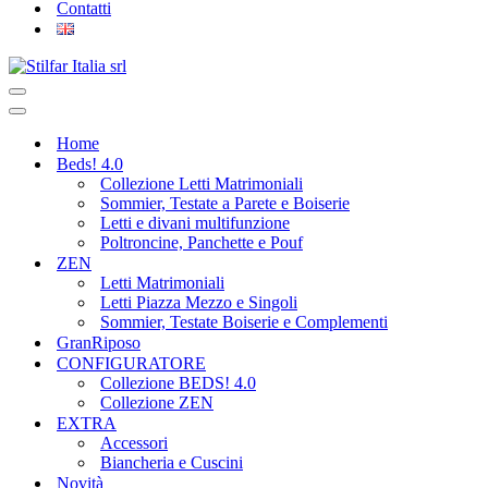
Contatti
Home
Beds! 4.0
Collezione Letti Matrimoniali
Sommier, Testate a Parete e Boiserie
Letti e divani multifunzione
Poltroncine, Panchette e Pouf
ZEN
Letti Matrimoniali
Letti Piazza Mezzo e Singoli
Sommier, Testate Boiserie e Complementi
GranRiposo
CONFIGURATORE
Collezione BEDS! 4.0
Collezione ZEN
EXTRA
Accessori
Biancheria e Cuscini
Novità