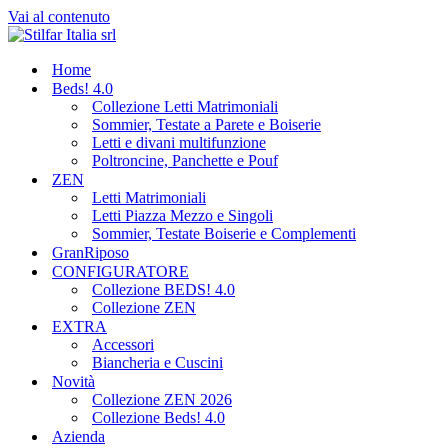
Vai al contenuto
Home
Beds! 4.0
Collezione Letti Matrimoniali
Sommier, Testate a Parete e Boiserie
Letti e divani multifunzione
Poltroncine, Panchette e Pouf
ZEN
Letti Matrimoniali
Letti Piazza Mezzo e Singoli
Sommier, Testate Boiserie e Complementi
GranRiposo
CONFIGURATORE
Collezione BEDS! 4.0
Collezione ZEN
EXTRA
Accessori
Biancheria e Cuscini
Novità
Collezione ZEN 2026
Collezione Beds! 4.0
Azienda