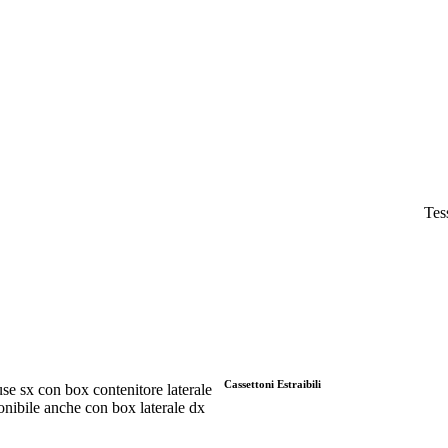
Tes
Cassettoni Estraibili
e sx con box contenitore laterale
onibile anche con box laterale dx