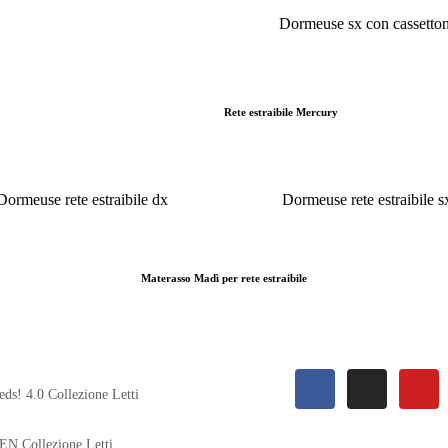
Dormeuse sx con cassetton
Rete estraibile Mercury
Dormeuse rete estraibile dx
Dormeuse rete estraibile s
Materasso Madì per rete estraibile
eds! 4.0 Collezione Letti
EN Collezione Letti