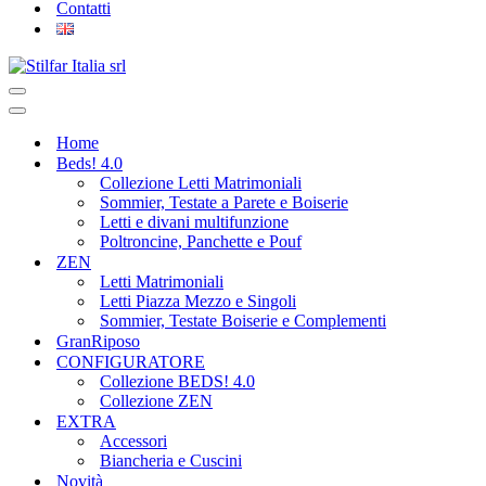
Contatti
Home
Beds! 4.0
Collezione Letti Matrimoniali
Sommier, Testate a Parete e Boiserie
Letti e divani multifunzione
Poltroncine, Panchette e Pouf
ZEN
Letti Matrimoniali
Letti Piazza Mezzo e Singoli
Sommier, Testate Boiserie e Complementi
GranRiposo
CONFIGURATORE
Collezione BEDS! 4.0
Collezione ZEN
EXTRA
Accessori
Biancheria e Cuscini
Novità