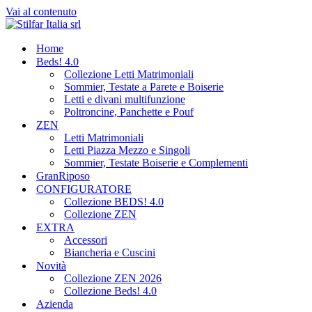
Vai al contenuto
Home
Beds! 4.0
Collezione Letti Matrimoniali
Sommier, Testate a Parete e Boiserie
Letti e divani multifunzione
Poltroncine, Panchette e Pouf
ZEN
Letti Matrimoniali
Letti Piazza Mezzo e Singoli
Sommier, Testate Boiserie e Complementi
GranRiposo
CONFIGURATORE
Collezione BEDS! 4.0
Collezione ZEN
EXTRA
Accessori
Biancheria e Cuscini
Novità
Collezione ZEN 2026
Collezione Beds! 4.0
Azienda