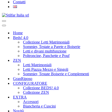
Contatti
Home
Beds! 4.0
Collezione Letti Matrimoniali
Sommier, Testate a Parete e Boiserie
Letti e divani multifunzione
Poltroncine, Panchette e Pouf
ZEN
Letti Matrimoniali
Letti Piazza Mezzo e Singoli
Sommier, Testate Boiserie e Complementi
GranRiposo
CONFIGURATORE
Collezione BEDS! 4.0
Collezione ZEN
EXTRA
Accessori
Biancheria e Cuscini
Novità