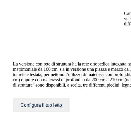
Cam
vers
diff
La versione con rete di struttura ha la rete ortopedica integrata ne
matrimoniale da 160 cm, sia in versione una piazza e mezzo da 12
tra rete e testata, permettono l’utilizzo di materassi con profon
cm) oppure con materassi di profondità da 200 cm a 210 cm (nel
di struttura” sono disponibili, a scelta, tre differenti piedini: legn
Configura il tuo letto