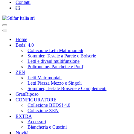
Contatti
Home
Beds! 4.0
Collezione Letti Matrimoniali
Sommier, Testate a Parete e Boiserie
Letti e divani multifunzione
Poltroncine, Panchette e Pouf
ZEN
Letti Matrimoniali
Letti Piazza Mezzo e Singoli
Sommier, Testate Boiserie e Complementi
GranRiposo
CONFIGURATORE
Collezione BEDS! 4.0
Collezione ZEN
EXTRA
Accessori
Biancheria e Cuscini
Novità