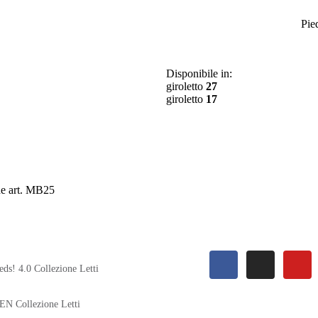
Pie
Disponibile in:
giroletto
27
giroletto
17
e art. MB25
eds! 4.0 Collezione Letti
EN Collezione Letti