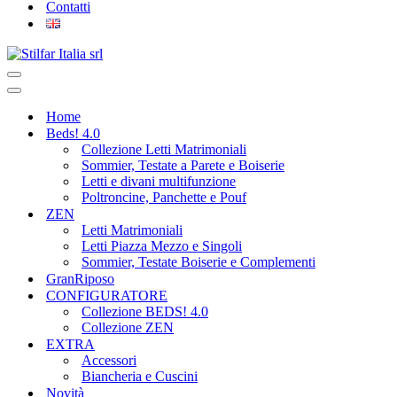
Contatti
Home
Beds! 4.0
Collezione Letti Matrimoniali
Sommier, Testate a Parete e Boiserie
Letti e divani multifunzione
Poltroncine, Panchette e Pouf
ZEN
Letti Matrimoniali
Letti Piazza Mezzo e Singoli
Sommier, Testate Boiserie e Complementi
GranRiposo
CONFIGURATORE
Collezione BEDS! 4.0
Collezione ZEN
EXTRA
Accessori
Biancheria e Cuscini
Novità