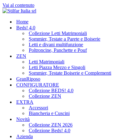
Vai al contenuto
Home
Beds! 4.0
Collezione Letti Matrimoniali
Sommier, Testate a Parete e Boiserie
Letti e divani multifunzione
Poltroncine, Panchette e Pouf
ZEN
Letti Matrimoniali
Letti Piazza Mezzo e Singoli
Sommier, Testate Boiserie e Complementi
GranRiposo
CONFIGURATORE
Collezione BEDS! 4.0
Collezione ZEN
EXTRA
Accessori
Biancheria e Cuscini
Novità
Collezione ZEN 2026
Collezione Beds! 4.0
Azienda