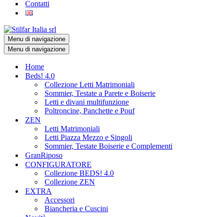
Contatti
Menu di navigazione
Menu di navigazione
Home
Beds! 4.0
Collezione Letti Matrimoniali
Sommier, Testate a Parete e Boiserie
Letti e divani multifunzione
Poltroncine, Panchette e Pouf
ZEN
Letti Matrimoniali
Letti Piazza Mezzo e Singoli
Sommier, Testate Boiserie e Complementi
GranRiposo
CONFIGURATORE
Collezione BEDS! 4.0
Collezione ZEN
EXTRA
Accessori
Biancheria e Cuscini